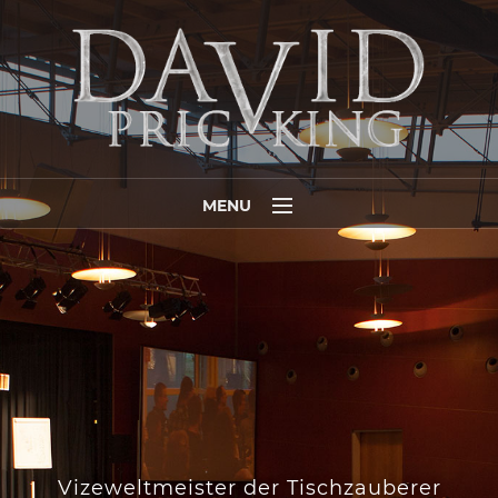
MENU
Home
Programme
Media
Referenzen
Termine
Auszeichnungen
Vizeweltmeister der Tischzauberer
5 Gründe …