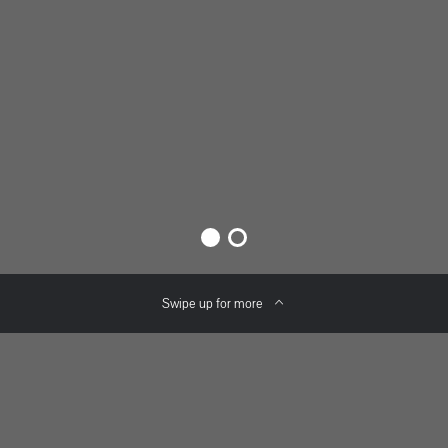
Swipe up for more
Tischzauberer bei Firmenfeiern
und Weihnachtsfeiern