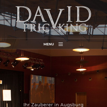
MENU
Home
Programme
Media
Referenzen
Termine
Auszeichnungen
Ihr Zauberer in Augsburg
5 Gründe …