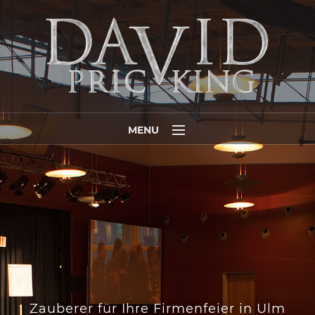
MENU
Home
Programme
Media
Referenzen
Termine
Auszeichnungen
Zauberer für Ihre Firmenfeier in Ulm
5 Gründe …